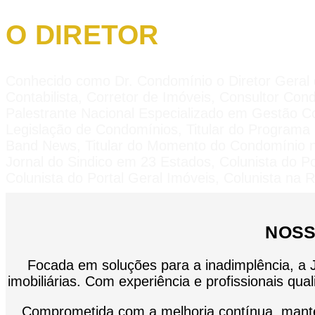
O DIRETOR
Conhecido como Dr. Condomínio o Diretor Gera
Contabilista, Corretor de Imóveis, Consultor C
Palestrante Nacional Especializado em Gestão Co
Legislação de Condomínios, Titular do Program
Band News, Titular do Momento do Condomínio na 
Jornal do Sindico em 23 Estados, Colunista do Po
Colunista do Portal Geral Imóveis, Colunista na R
NOSS
Focada em soluções para a inadimplência, a J
imobiliárias. Com experiência e profissionais qua
Comprometida com a melhoria contínua, mantém 