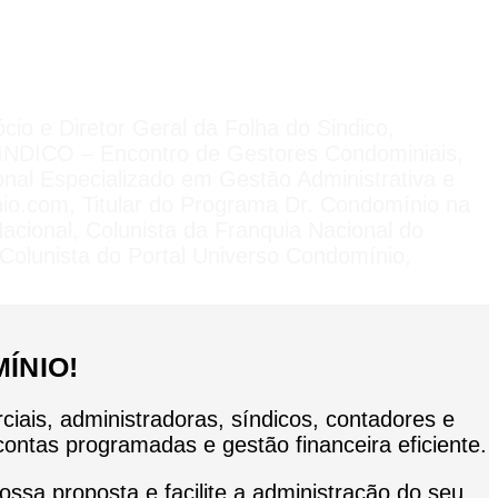
e Diretor Geral da Folha do Sindico,
SINDICO – Encontro de Gestores Condominiais,
onal Especializado em Gestão Administrativa e
io.com, Titular do Programa Dr. Condomínio na
cional, Colunista da Franquia Nacional do
 Colunista do Portal Universo Condomínio,
ÍNIO!
iais, administradoras, síndicos, contadores e
 contas programadas e gestão financeira eficiente.
ssa proposta e facilite a administração do seu