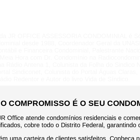
l da JR OFFICE ASSESSORIA CONDOMINIAL é Sócio 
ondominial desde 1988, Coordenador Geral da UNA
ntábil e Financeira Condominial, Palestrante Naci
a Meia Hora com Dr. Condomínio na Radiocondomin
Rádio Antena 1, Colunista da Folha do Sindico Na
rtal Sindiconet, Colunista do Portal Águas Claras,
ádio Redentor e Autor do livro Vida de Síndico.
O COMPROMISSO É O SEU CONDOM
R Office atende condomínios residenciais e comerc
lificados, cobre todo o Distrito Federal, garantindo
uma carteira de clientes satisfeitos. Conheça no