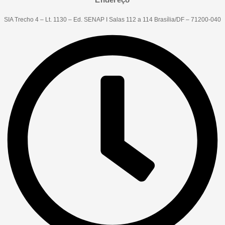
SIA Trecho 4 – Lt. 1130 – Ed. SENAP I Salas 112 a 114 Brasília/DF – 71200-040