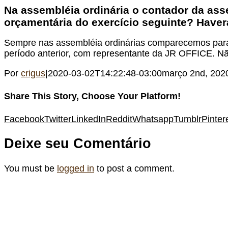
Na assembléia ordinária o contador da asse
orçamentária do exercício seguinte? Haver
Sempre nas assembléia ordinárias comparecemos para a
período anterior, com representante da JR OFFICE. Nã
Por
crigus
|
2020-03-02T14:22:48-03:00
março 2nd, 202
Share This Story, Choose Your Platform!
Facebook
Twitter
LinkedIn
Reddit
Whatsapp
Tumblr
Pinter
Deixe seu Comentário
You must be
logged in
to post a comment.