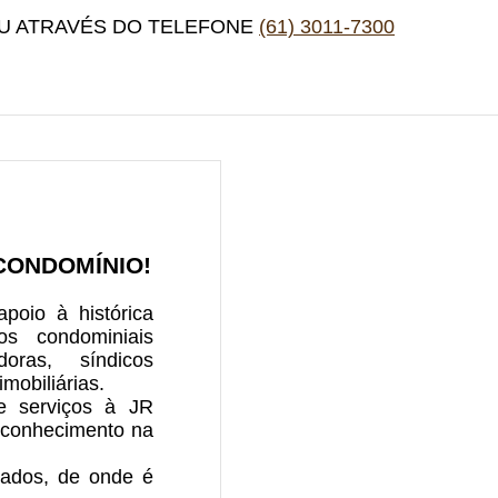
OU ATRAVÉS DO TELEFONE
(61) 3011-7300
CONDOMÍNIO!
poio à histórica
os condominiais
doras, síndicos
imobiliárias.
e serviços à JR
o conhecimento na
icados, de onde é