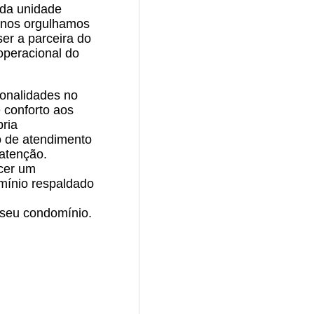
 da unidade
 nos orgulhamos
er a parceira do
 operacional do
ionalidades no
 conforto aos
pria
o de atendimento
 atenção.
cer um
mínio respaldado
 seu condomínio.