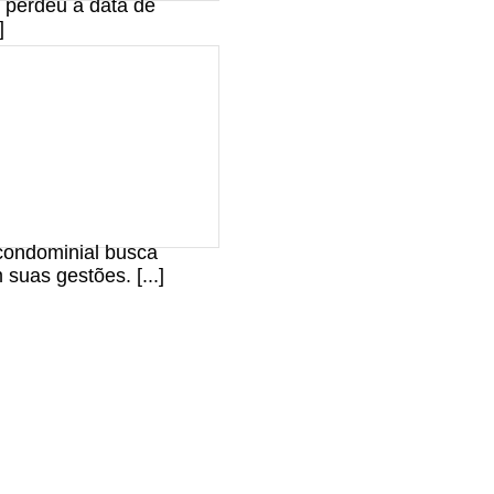
e perdeu a data de
]
condominial busca
suas gestões. [...]