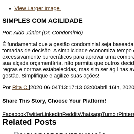
View Larger Image
SIMPLES COM AGILIDADE
Por: Aldo Júnior (Dr. Condomínio)
É fundamental que a gestão condominial seja baseada
tomadas de decisão. A simplicidade economiza tempo e
excessivamente burocráticos para aprovar uma compra, t
sua alçada orçamentária, não permita que outros decid
regras e normas estabelecidas, mas sim ser ágil nas 
gestão. Simplifique e agilize suas ações!
Por
Rita C.
|
2020-06-04T13:17:13-03:00
abril 16th, 202
Share This Story, Choose Your Platform!
Facebook
Twitter
LinkedIn
Reddit
Whatsapp
Tumblr
Pinter
Related Posts