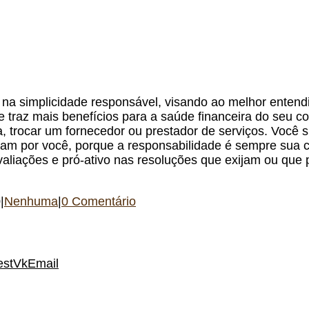
 na simplicidade responsável, visando ao melhor enten
 traz mais benefícios para a saúde financeira do seu c
rocar um fornecedor ou prestador de serviços. Você sínd
am por você, porque a responsabilidade é sempre sua co
avaliações e pró-ativo nas resoluções que exijam ou qu
0
|
Nenhuma
|
0 Comentário
est
Vk
Email